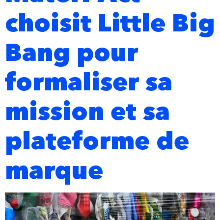
choisit Little Big
Bang pour
formaliser sa
mission et sa
plateforme de
marque