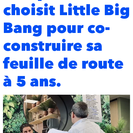
choisit Little Big
Bang pour co-
construire sa
feuille de route
à 5 ans.