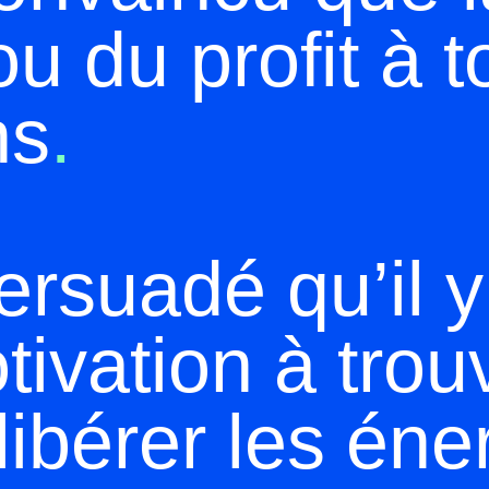
u du profit à t
ns
.
ersuadé qu’il y
ivation à trouv
libérer les éne