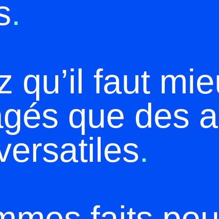
s
.
 qu’il faut mie
gagés que des 
 versatiles
.
mmes faits po